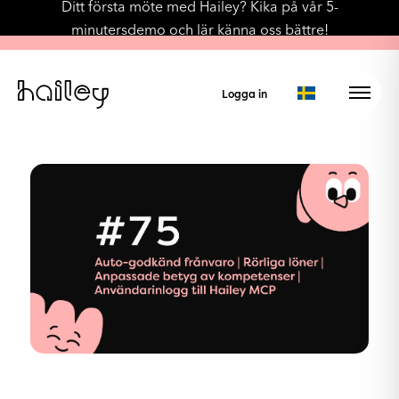
Ditt första möte med Hailey? Kika på vår 5-
minutersdemo och lär känna oss bättre!
Logga in