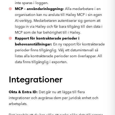
inte sparas i loggen.
MCP – användarinloggning:
Alla medarbetare i en
organisation kan nu ansluta till Hailey MCP i sin egen
AI-verktyg. Medarbetaren autentiserar sig genom att
logga in via Hailey och får bara tillgång till den data i
MCP som de har behörighet till i Hailey.
Rapport för kontrakterade perioder i
behovsanställningar:
En ny rapport för kontrakterade
perioder finns tillgänglig. Välj ett datumintervall så
listas alla kontrakterade perioder som överlappar. All
data finns tillgänglig i exporten.
Integrationer
Okta & Entra ID:
Det går nu att lägga till flera
integrationer och avgränsa dem per juridisk enhet och
arbetsplats.
Det innebär att du kan välja att synka olika data till samma