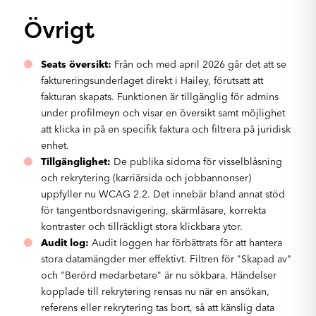
Övrigt
Seats översikt:
Från och med april 2026 går det att se
faktureringsunderlaget direkt i Hailey, förutsatt att
fakturan skapats. Funktionen är tillgänglig för admins
under profilmeyn och visar en översikt samt möjlighet
att klicka in på en specifik faktura och filtrera på juridisk
enhet.
Tillgänglighet:
De publika sidorna för visselblåsning
och rekrytering (karriärsida och jobbannonser)
uppfyller nu WCAG 2.2. Det innebär bland annat stöd
för tangentbordsnavigering, skärmläsare, korrekta
kontraster och tillräckligt stora klickbara ytor.
Audit log:
Audit loggen har förbättrats för att hantera
stora datamängder mer effektivt. Filtren för "Skapad av"
och "Berörd medarbetare" är nu sökbara. Händelser
kopplade till rekrytering rensas nu när en ansökan,
referens eller rekrytering tas bort, så att känslig data