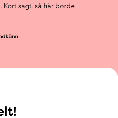
. Kort sagt, så här borde
godkänn
lt!