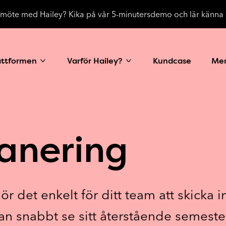
a möte med Hailey? Kika på vår 5-minutersdemo och lär känna 
attformen
Varför Hailey?
Kundcase
Me
anering
r det enkelt för ditt team att skicka
an snabbt se sitt återstående semest