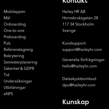
Kontakt
Mobilappen
Hailey HR AB
Mål
Hornsbruksgatan 28
Onboarding
117 34 Stockholm
One-to-one
Sverige
Preboarding
Puls
Kundsupport:
Referenstagning
support@haileyhr.com
Rekrytering
Generella förfrågningar:
Semesterplanering
hello@haileyhr.com
Säkerhet & GDPR
Tid
Dataskyddsombud:
Undersökningar
dpo@haileyhr.com
Utbildningar
eNPS
Kunskap