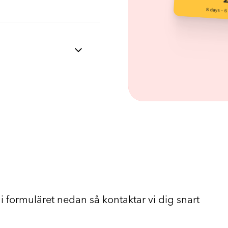
period på ett ställe,
koll på olika typer av
 på plats och vem som
eringen omedelbart,
andeflöden gör
dela en semesterplan
 för olika team.
tering av frånvaro.
i formuläret nedan så kontaktar vi dig snart