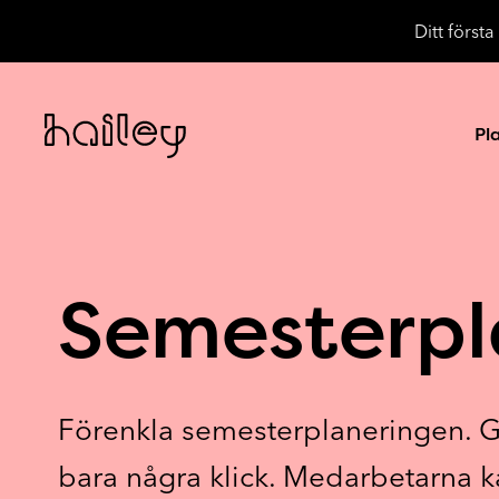
Ditt först
Pl
Semesterpl
Förenkla semesterplaneringen. Gö
bara några klick. Medarbetarna k