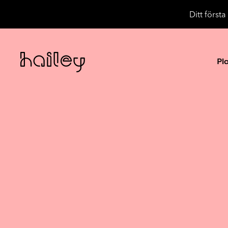
Ditt först
Pl