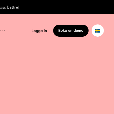
oss bättre!
r
Boka en demo
Logga in