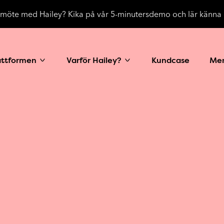
a möte med Hailey? Kika på vår 5-minutersdemo och lär känna 
attformen
Varför Hailey?
Kundcase
Me