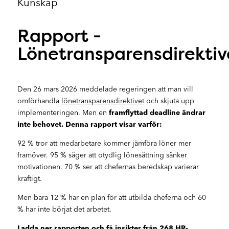
Kunskap
Rapport -
Lönetransparensdirektiv
Den 26 mars 2026 meddelade regeringen att man vill
omförhandla
lönetransparensdirektivet
och skjuta upp
implementeringen. Men en
framflyttad deadline ändrar
inte behovet.
Denna rapport visar varför:
92 % tror att medarbetare kommer jämföra löner mer
framöver. 95 % säger att otydlig lönesättning sänker
motivationen. 70 % ser att chefernas beredskap varierar
kraftigt.
Men bara 12 % har en plan för att utbilda cheferna och 60
% har inte börjat det arbetet.
Ladda ner rapporten och få insikter från 268 HR-