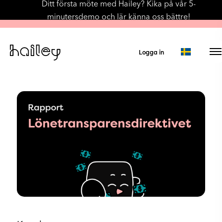
Ditt första möte med Hailey? Kika på vår 5-
minutersdemo och lär känna oss bättre!
Logga in