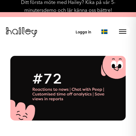
Ditt första möte med Hailey? Kika på vår 5-
minutersdemo och lär känna oss bättre!
Logga in