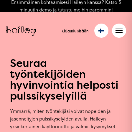
Ensimmäinen kohtaamisesi Haileyn kanssa? Katso 5
minuutin demo ja tutustu meihin paremmin!
Kirjaudu sisään
Seuraa
työntekijöiden
hyvinvointia helposti
pulssikyselyillä
Ymmärrä, miten työntekijäsi voivat nopeiden ja
jäsenneltyjen pulssikyselyiden avulla. Haileyn
yksinkertainen käyttöönotto ja valmiit kysymykset