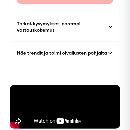
Tarkat kysymykset, parempi
vastauskokemus
Tutkimukseen perustuva kysymyspankki varmistaa,
että kyselyt pysyvät relevantteina ja tuottavat arvoa.
Näe trendit ja toimi oivallusten pohjalta
Se kattaa keskeiset teemat, ja kysymykset vaihtuvat
automaattisesti, jotta saat jatkuvasti tuoreita
Tulokset päivittyvät jatkuvasti ja näyttävät
oivalluksia.
trendiviivan reaaliaikaisen datan rinnalla. Voit
Kyselyt on suunniteltu nopeiksi ja kevyiksi vastata,
seurata koko organisaation tasoa tai tarkentaa
mikä vähentää kyselyväsymystä.
näkymää osastoihin, tiimeihin tai esihenkilöihin.
Näin havaitset kuviot nopeasti ja voit toimia siellä,
missä vaikutus on suurin.