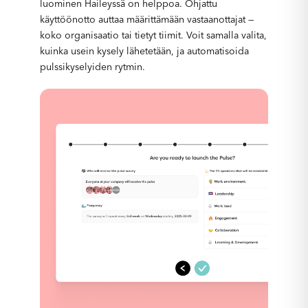
luominen Haileyssä on helppoa. Ohjattu
käyttöönotto auttaa määrittämään vastaanottajat —
koko organisaatio tai tietyt tiimit. Voit samalla valita,
kuinka usein kysely lähetetään, ja automatisoida
pulssikyselyiden rytmin.